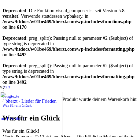
Deprecated
: Die Funktion visual_composer ist seit Version 5.8
veraltet
! Verwende stattdessen wpbakery. in
/www/htdocs/w01be469/bherzt.com/wp-includes/functions.php
on line
6170
Deprecated
: preg_split(): Passing null to parameter #2 ($subject) of
type string is deprecated in
/www/htdocs/w01be469/bherzt.com/wp-includes/formatting.php
on line
3492
Deprecated
: preg_split(): Passing null to parameter #2 ($subject) of
type string is deprecated in
/www/htdocs/w01be469/bherzt.com/wp-includes/formatting.php
on line
3492
Start
/
Songtexte
Produkt
wurde deinem Warenkorb hinz
/
Was für ein Glück
Was für ein Glück
Was für ein Glück!
Music & words: © Christiane Alsen – Die fröhliche Melancholikerin