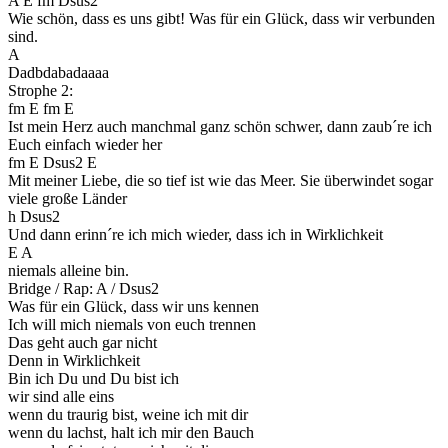
A E fm Dsus2
Wie schön, dass es uns gibt! Was für ein Glück, dass wir verbunden
sind.
A
Dadbdabadaaaa
Strophe 2:
fm E fm E
Ist mein Herz auch manchmal ganz schön schwer, dann zaub´re ich
Euch einfach wieder her
fm E Dsus2 E
Mit meiner Liebe, die so tief ist wie das Meer. Sie überwindet sogar
viele große Länder
h Dsus2
Und dann erinn´re ich mich wieder, dass ich in Wirklichkeit
E A
niemals alleine bin.
Bridge / Rap: A / Dsus2
Was für ein Glück, dass wir uns kennen
Ich will mich niemals von euch trennen
Das geht auch gar nicht
Denn in Wirklichkeit
Bin ich Du und Du bist ich
wir sind alle eins
wenn du traurig bist, weine ich mit dir
wenn du lachst, halt ich mir den Bauch