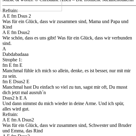
———————————————————————————
Refrain:
A E fm Dsus 2
Was für ein Glück, dass wir zusammen sind, Mama und Papa und
Kind
A E fm Dsus2
Wie schön, dass es uns gibt! Was für ein Glück, dass wir verbunden
sind.
A
Dabdabadaaa
Strophe 1:
fm E fm E
Manchmal fühle ich mich so allein, denke, es ist besser, nur mit mir
zu sein.
fm E Dsus2 E
Manchmal hast Du einfach so viel zu tun, sagst mir oft, Du musst
dich jetzt mal ausruh´n
Dsus2 h E A
Und dann nimmst du mich wieder in deine Arme. Und ich spür,
alles wird gut.
Refrain:
A E fm A Dsus2
Was für ein Glück, dass wir zusammen sind, Schwester und Bruder
und Emma, das Rind