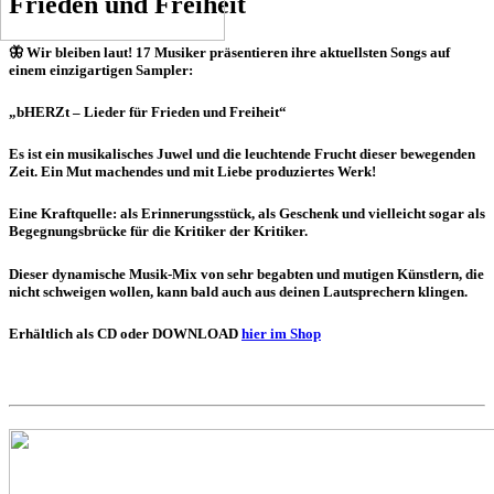
Frieden und Freiheit
🦋 Wir bleiben laut! 17 Musiker präsentieren ihre aktuellsten Songs auf
einem einzigartigen Sampler:
„bHERZt – Lieder für Frieden und Freiheit“
Es ist ein musikalisches Juwel und die leuchtende Frucht dieser bewegenden
Zeit. Ein Mut machendes und mit Liebe produziertes Werk!
Eine Kraftquelle: als Erinnerungsstück, als Geschenk und vielleicht sogar als
Begegnungsbrücke für die Kritiker der Kritiker.
Dieser dynamische Musik-Mix von sehr begabten und mutigen Künstlern, die
nicht schweigen wollen, kann bald auch aus deinen Lautsprechern klingen.
Erhältlich als
CD
oder
DOWNLOAD
hier im Shop