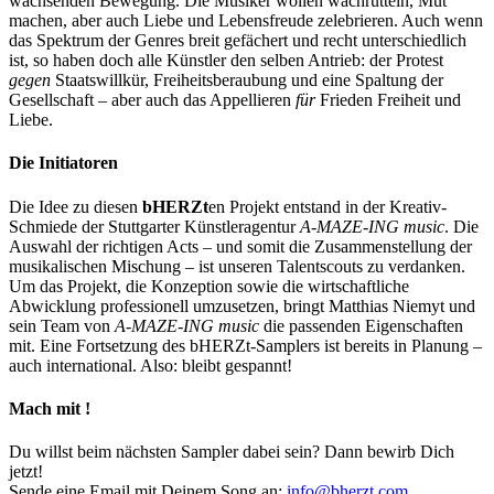
wachsenden Bewegung. Die Musiker wollen wachrütteln, Mut
machen, aber auch Liebe und Lebensfreude zelebrieren. Auch wenn
das Spektrum der Genres breit gefächert und recht unterschiedlich
ist, so haben doch alle Künstler den selben Antrieb: der Protest
gegen
Staatswillkür, Freiheitsberaubung und eine Spaltung der
Gesellschaft – aber auch das Appellieren
für
Frieden Freiheit und
Liebe.
Die Initiatoren
Die Idee zu diesen
bHERZt
en Projekt entstand in der Kreativ-
Schmiede der Stuttgarter Künstleragentur
A-MAZE-ING music
. Die
Auswahl der richtigen Acts – und somit die Zusammenstellung der
musikalischen Mischung – ist unseren Talentscouts zu verdanken.
Um das Projekt, die Konzeption sowie die wirtschaftliche
Abwicklung professionell umzusetzen, bringt Matthias Niemyt und
sein Team von
A-MAZE-ING music
die passenden Eigenschaften
mit. Eine Fortsetzung des bHERZt-Samplers ist bereits in Planung –
auch international. Also: bleibt gespannt!
Mach mit !
Du willst beim nächsten Sampler dabei sein? Dann bewirb Dich
jetzt!
Sende eine Email mit Deinem Song an:
info@bherzt.com