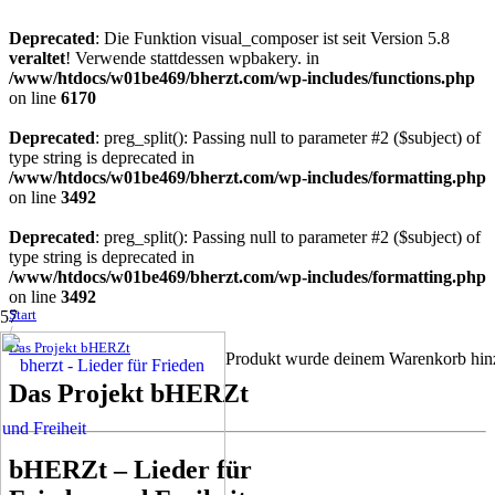
Deprecated
: Die Funktion visual_composer ist seit Version 5.8
veraltet
! Verwende stattdessen wpbakery. in
/www/htdocs/w01be469/bherzt.com/wp-includes/functions.php
on line
6170
Deprecated
: preg_split(): Passing null to parameter #2 ($subject) of
type string is deprecated in
/www/htdocs/w01be469/bherzt.com/wp-includes/formatting.php
on line
3492
Deprecated
: preg_split(): Passing null to parameter #2 ($subject) of
type string is deprecated in
/www/htdocs/w01be469/bherzt.com/wp-includes/formatting.php
on line
3492
Start
/
Das Projekt bHERZt
Produkt
wurde deinem Warenkorb hinz
Das Projekt bHERZt
bHERZt – Lieder für