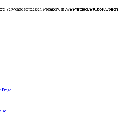
tet
! Verwende stattdessen wpbakery. in
/www/htdocs/w01be469/bherzt
e Frage
eise